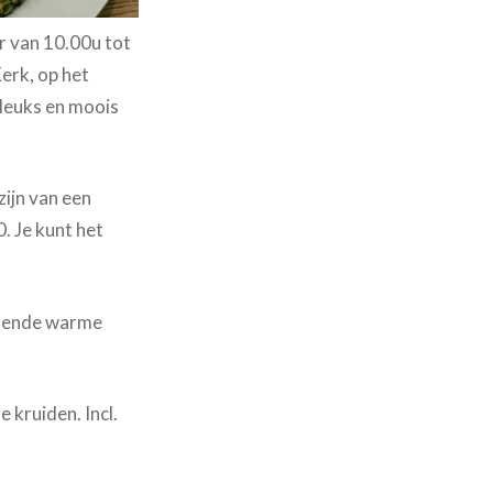
 van 10.00u tot
erk, op het
 leuks en moois
 zijn van een
 Je kunt het
llende warme
 kruiden. Incl.