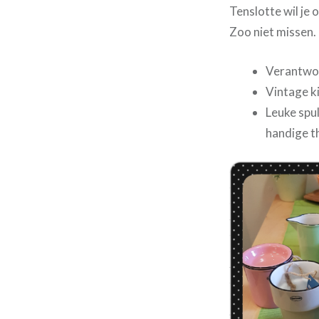
Tenslotte wil je
Zoo niet missen.
Verantwoo
Vintage k
Leuke spu
handige th