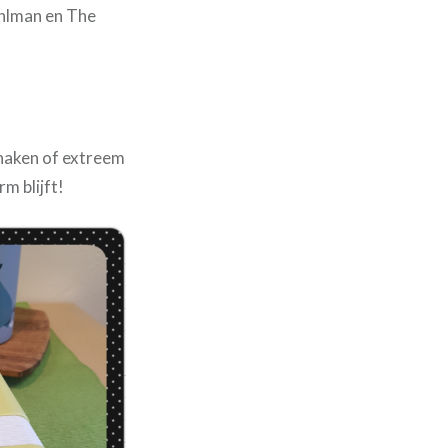
uhlman en The
dhaken of extreem
m blijft!