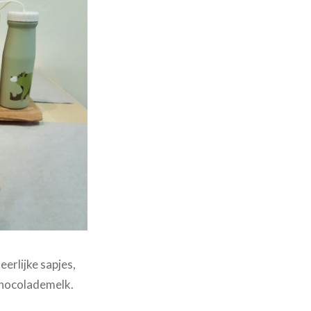
erlijke sapjes,
chocolademelk.